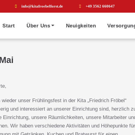
info@kitafroebelforst.de
+49 3562 660647
Start
Über Uns
Neuigkeiten
Versorgun
Mai
te,
wieder unser Frühlingsfest in der Kita „Friedrich Fröbel“
ierig und interessiert an unserer Einrichtung sind, herzlich z
e Einrichtung, unsere Räumlichkeiten, unsere Mitarbeiter un
nen. Wir haben verschiedene Aktivitäten und Höhepunkte fü
rgung mit Getränken, Kuchen und Bratwurst für einen