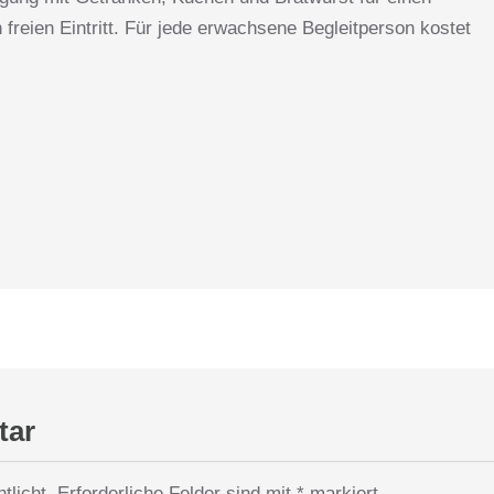
 freien Eintritt. Für jede erwachsene Begleitperson kostet
tar
tlicht.
Erforderliche Felder sind mit
*
markiert