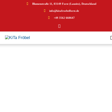
Blumenstraße 11, 03149 Forst (Lausitz), Deutschland
info@kitafroebelforst.de
+49 3562 660647